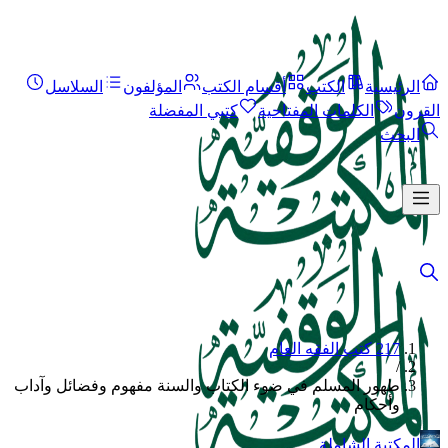
الرئيسية
الكتب
أقسام الكتب
المؤلفون
السلاسل
القرون
الكلمات المفتاحية
كتبي المفضلة
البحث
217 كتب الفقه العام
/
طهور المسلم في ضوء الكتاب والسنة مفهوم وفضائل وآداب
وأحكام
المكتبة الشاملة