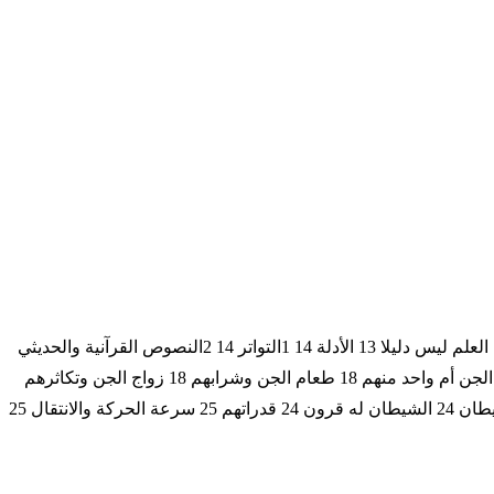
المقدمة 5 الفصل الأول : تعريف وبيان 9 ما الجن 11 أصلهم 11 متى خلقوا 11 أسماء الجن 12 أصنافهم 12 لا مجال للتكذيب بعالم الجن 12 عدم العلم ليس دليلا 13 الأدلة 14 1التواتر 14 2النصوص القرآنية والحديثي
14 3المشاهدة والرؤية 15 4أصلهم الذي خلقوا منه 15 حيوانات ترى الجن 16 الشيطان والجان 16 الشيطان مخلوق 17 أصله 17 الشيطان أصل الجن أم واحد منهم 18 طعام الجن وشرابهم 18 زواج الجن وتكاثرهم
20 زواج الإنس من الجن 21 هل تموت الجن والشياطين 22 مساكنهم 22 مجالسهم 23 دوابهم 23 حيوانات تصاحبها الشاطين 23 قبح صورة الشيطان 24 الشيطان له قرون 24 قدراتهم 25 سرعة الحركة والانتقال 25