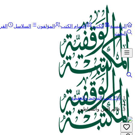
الرئيسية
الكتب
أقسام الكتب
المؤلفون
السلاسل
القر
البحث
214 كتب التوحيد والعقيدة
/
عالم الجن والشياطين