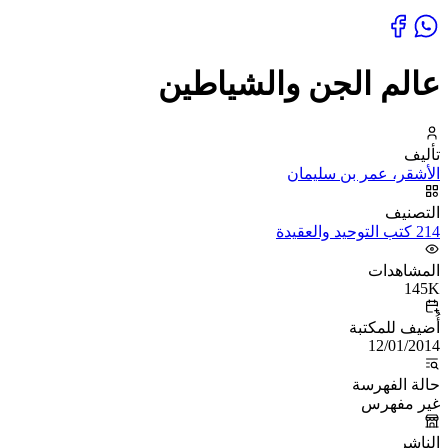
عالم الجن والشياطين
تأليف
الأشقر، عمر بن سليمان
التصنيف
214 كتب التوحيد والعقيدة
المشاهدات
145K
أُضيف للمكتبة
12/01/2014
حالة الفهرسة
غير مفهرس
الناشر