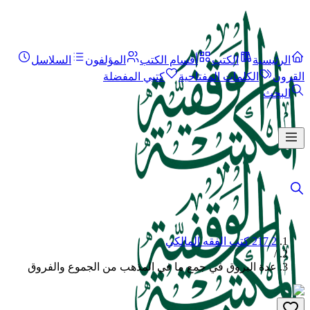
الرئيسية
الكتب
أقسام الكتب
المؤلفون
السلاسل
القرون
الكلمات المفتاحية
كتبي المفضلة
البحث
217.2 كتب الفقه المالكي
/
عدة البروق في جمع ما في المذهب من الجموع والفروق