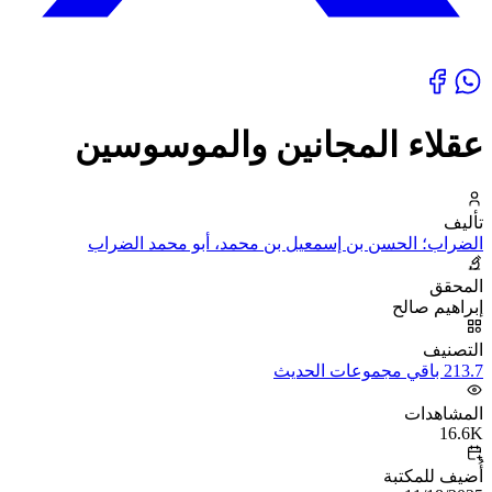
عقلاء المجانين والموسوسين
تأليف
الضراب؛ الحسن بن إسمعيل بن محمد، أبو محمد الضراب
المحقق
إبراهيم صالح
التصنيف
213.7 باقي مجموعات الحديث
المشاهدات
16.6K
أُضيف للمكتبة