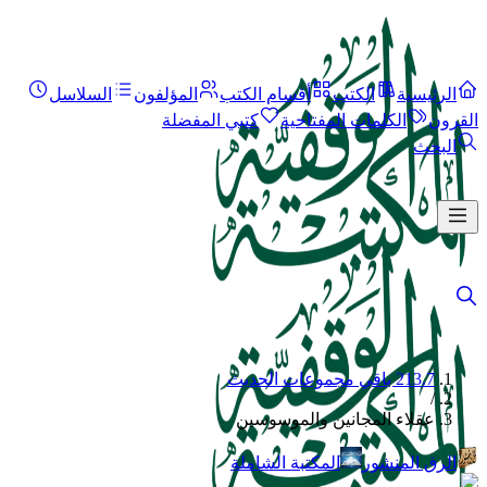
الرئيسية
الكتب
أقسام الكتب
المؤلفون
السلاسل
القرون
الكلمات المفتاحية
كتبي المفضلة
البحث
213.7 باقي مجموعات الحديث
/
عقلاء المجانين والموسوسين
الرق المنشور
المكتبة الشاملة