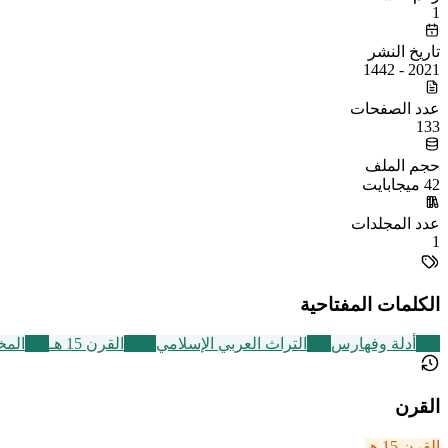
1
تاريخ النشر
2021 - 1442
عدد الصفحات
133
حجم الملف
42 ميجابايت
عدد المجلدات
1
الكلمات المفتاحية
194
أدلة وفهارس
252
التراث العربي الإسلامي
2463
القرن 15 هـ
188
المخ
القرن
القرن 15 هـ