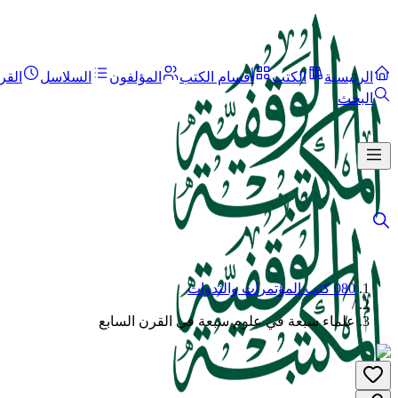
الرئيسية
الكتب
أقسام الكتب
المؤلفون
السلاسل
القر
البحث
080 كتب المؤتمرات والندوات
/
علماء سبعة في علوم سبعة في القرن السابع