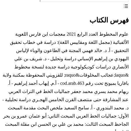
فهرس الكتاب
علوم المخطوط العدد الرابع 2021 معجمات ابن فارس اللغوية
الألفبائية (مجمل اللغة ومقاييس اللغة): دراسة في خطاب تحقيق
التحقيق - أ. د. خالد فهمي المجنة في الطاعون والوباء لإلياس
اليهودي بن إبراهيم الإسباني دراسة وتحليل - د. شريف بن علي
الأنصاري دراسات كوديكولوجية دراسة جديدة لنسخة مخطوط
&laquo;عجائب المخلوقات&raquo; للقزويني المحفوظة بمكتبة ولاية
بافاريا بميونخ تحت رقم cod.arab.463 - أ.م. إيهاب أحمد إبراهيم - أ.
ريهام محمد يسري محمد جعفر جماليات الخط في التراث العربي
عند المشارقة حتى منتصف القرن الخامس الهجـري دراسة تحليلية -
د. محمد البندوري - أ. سامح السعيد ملخص البحث مقدمة المبحث
الأول: جماليات الخط العربي المبحث الثاني: أبو عثمان عمرو بن بحر
الجاحظ المبحث الثالث: محمد بن علي بن الحسن ابن مقلة المبحث