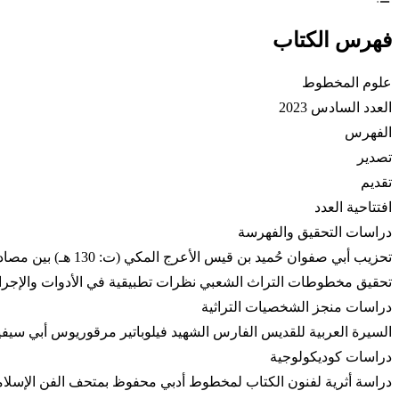
فهرس الكتاب
علوم المخطوط
العدد السادس 2023
الفهرس
تصدير
تقديم
افتتاحية العدد
دراسات التحقيق والفهرسة
تحزيب أبي صفوان حُميد بن قيس الأعرج المكي (ت: 130 هـ) بين مصادر الخبر وعد الآي دراسة استقرائية تحليلية نقدية مقارنة - د. بشير بن حسن الحميري
تحقيق مخطوطات التراث الشعبي نظرات تطبيقية في الأدوات والإجراءا
دراسات منجز الشخصيات التراثية
السيرة العربية للقديس الفارس الشهيد فيلوباتير مرقوريوس أبي سي
دراسات كوديكولوجية
دراسة أثرية لفنون الكتاب لمخطوط أدبي محفوظ بمتحف الفن الإسلامي بالقاهرة برقم 13099 ينشر لأول مرة - د. أحمد سامي بدو