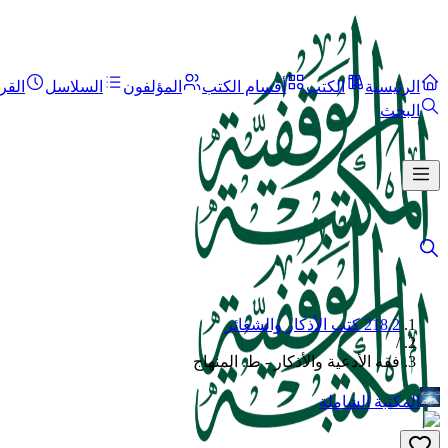
الرئيسية
الكتب
أقسام الكتب
المؤلفون
السلاسل
القر
البحث
218.2 كتب الأذكار والشعائر
/
فقه الأدعية والأذكار - ط. المنهاج
المكتبة الشاملة