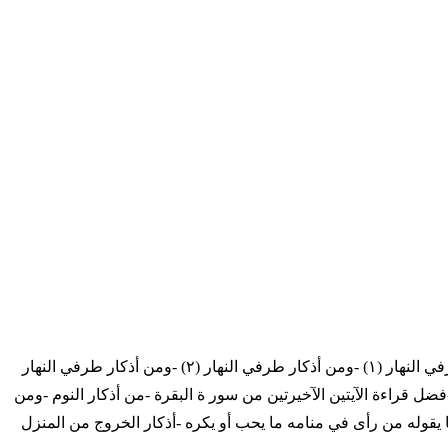
-مقدمة -أهمية الذكر وفضله -من فوائد الذكر -فوائد أخرى للذكر -فضل الأذكار المتعلقة بعمل اليوم والليلة -أذكار طرفي النهار -ومن أذكار طرفي النهار (١) -ومن أذكار طرفي النهار (٢) -ومن أذكار طرفي النهار
-ومن أذكار الصباح (٣) -فضل الصباح وبركته -ومن أذكار النوم -فضل قراءة الآيتين الآخيرتين من سور ة البقرة -من أذكار النوم -ومن
ا يقال عند الفزع من النوم -ما يقوله من رأى في منامه ما يحب أو يكره -أذكار الخروج من المنزل