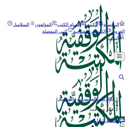
الرئيسية
الكتب
أقسام الكتب
المؤلفون
السلاسل
القرون
الكلمات المفتاحية
كتبي المفضلة
البحث
080 كتب المؤتمرات والندوات
/
فكر ومباحث
المكتبة الشاملة