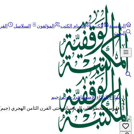
الرئيسية
الكتب
أقسام الكتب
المؤلفون
السلاسل
القر
البحث
نماذج الذكاء الاصطناعي - بوت، جيم
/
فهرسة مخطوطات الرياضيات حتى القرن الثامن الهجري (جيم)