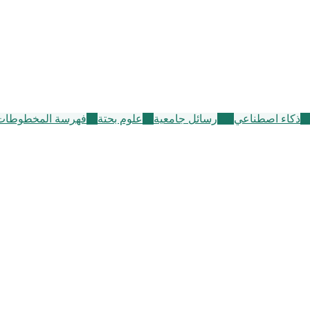
1
ذكاء اصطناعي
258
رسائل جامعية
40
علوم بحتة
11
فهرسة المخطوطات 