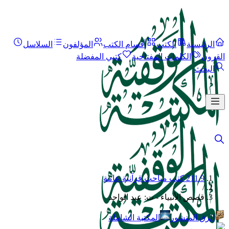
الرئيسية
الكتب
أقسام الكتب
المؤلفون
السلاسل
القرون
الكلمات المفتاحية
كتبي المفضلة
البحث
211.9 كتب مباحث قرآنية عامة
/
قصص الأنبياء - ت: عبد الواحد
الرق المنشور
المكتبة الشاملة