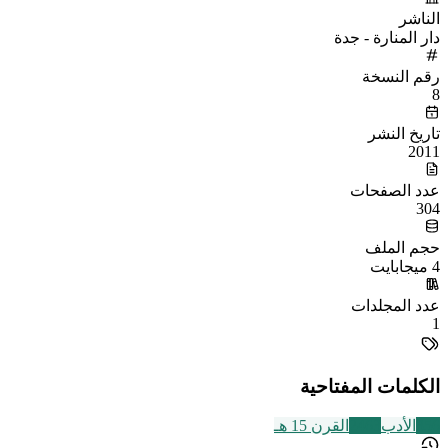
الناشر
دار المنارة - جدة
رقم النسخة
8
تاريخ النشر
2011
عدد الصفحات
304
حجم الملف
4 ميجابايت
عدد المجلدات
1
الكلمات المفتاحية
356
الأدب
2463
القرن 15 هـ