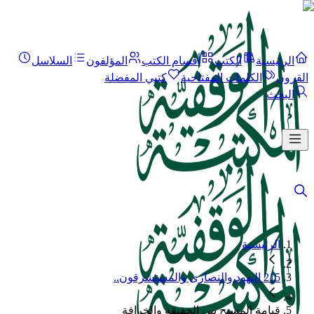
الرئيسية
الكتب
أقسام الكتب
المؤلفون
السلاسل
القرون
الكلمات المفتاحية
كتبي المفضلة
البحث
الرئيسية
215 اليهود والنصارى والمستشرقون..
قيامة المسيح بين الحقيقة والخرافة