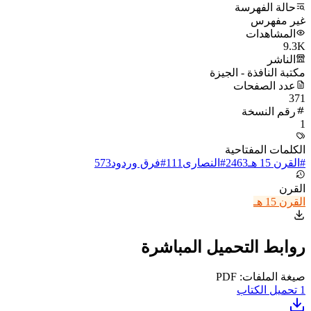
حالة الفهرسة
غير مفهرس
المشاهدات
9.3K
الناشر
مكتبة النافذة - الجيزة
عدد الصفحات
371
رقم النسخة
1
الكلمات المفتاحية
#
القرن 15 هـ
2463
#
النصارى
111
#
فرق وردود
573
القرن
القرن 15 هـ
روابط التحميل المباشرة
صيغة الملفات: PDF
1
تحميل الكتاب