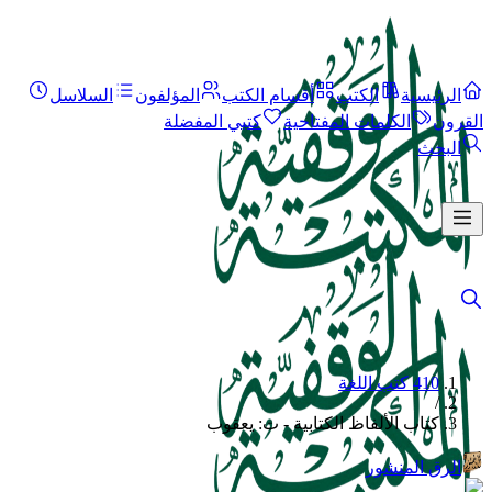
الرئيسية
الكتب
أقسام الكتب
المؤلفون
السلاسل
القرون
الكلمات المفتاحية
كتبي المفضلة
البحث
410 كتب اللغة
/
كتاب الألفاظ الكتابية - ت: يعقوب
الرق المنشور