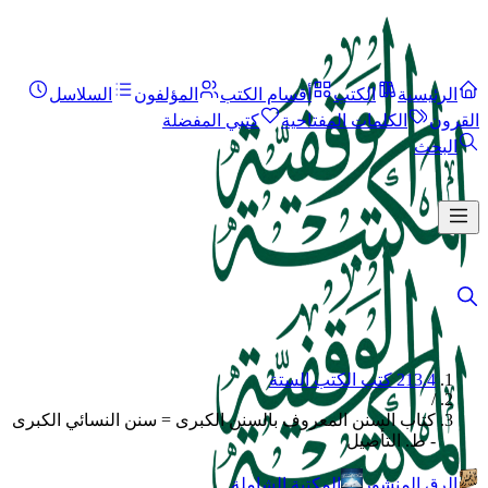
الرئيسية
الكتب
أقسام الكتب
المؤلفون
السلاسل
القرون
الكلمات المفتاحية
كتبي المفضلة
البحث
213.4 كتب الكتب الستة
/
كتاب السنن المعروف بالسنن الكبرى = سنن النسائي الكبرى
- ط. التأصيل
الرق المنشور
المكتبة الشاملة