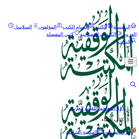
الرئيسية
الكتب
أقسام الكتب
المؤلفون
السلاسل
القرون
الكلمات المفتاحية
كتبي المفضلة
البحث
413 المعاجم اللغوية العربية
/
كتاب الشاء
الرق المنشور
المكتبة الشاملة