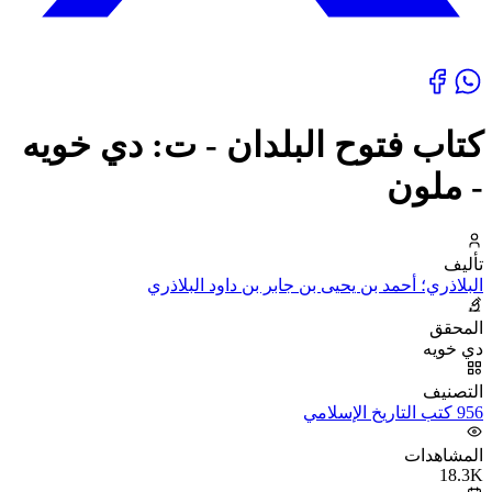
كتاب فتوح البلدان - ت: دي خويه
- ملون
تأليف
البلاذري؛ أحمد بن يحيى بن جابر بن داود البلاذري
المحقق
دي خويه
التصنيف
956 كتب التاريخ الإسلامي
المشاهدات
18.3K