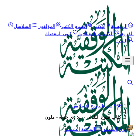
الرئيسية
الكتب
أقسام الكتب
المؤلفون
السلاسل
القرون
الكلمات المفتاحية
كتبي المفضلة
البحث
956 كتب التاريخ الإسلامي
/
كتاب فتوح البلدان - ت: دي خويه - ملون
الرق المنشور
المكتبة الشاملة