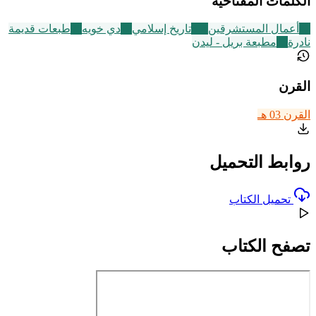
الكلمات المفتاحية
47
أعمال المستشرقين
314
تاريخ إسلامي
12
دي خويه
95
طبعات قديمة
نادرة
15
مطبعة بريل - ليدن
القرن
القرن 03 هـ
روابط التحميل
تحميل الكتاب
تصفح الكتاب