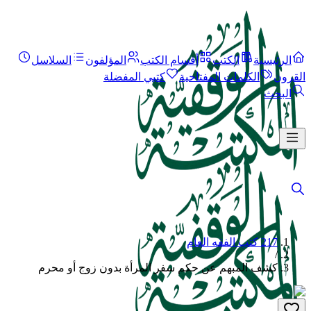
الرئيسية
الكتب
أقسام الكتب
المؤلفون
السلاسل
القرون
الكلمات المفتاحية
كتبي المفضلة
البحث
217 كتب الفقه العام
/
كشف المبهم عن حكم سفر المرأة بدون زوج أو محرم