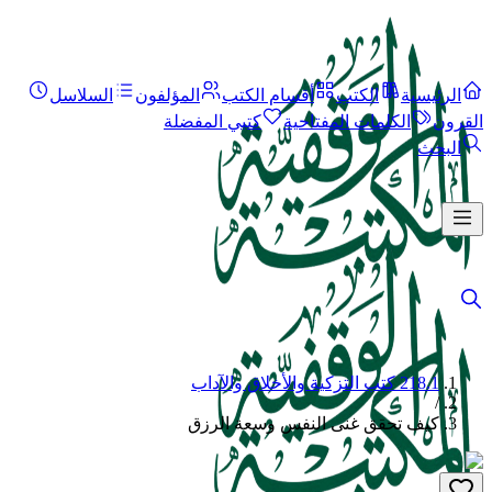
الرئيسية
الكتب
أقسام الكتب
المؤلفون
السلاسل
القرون
الكلمات المفتاحية
كتبي المفضلة
البحث
218.1 كتب التزكية والأخلاق والآداب
/
كيف تحقق غنى النفس وسعة الرزق