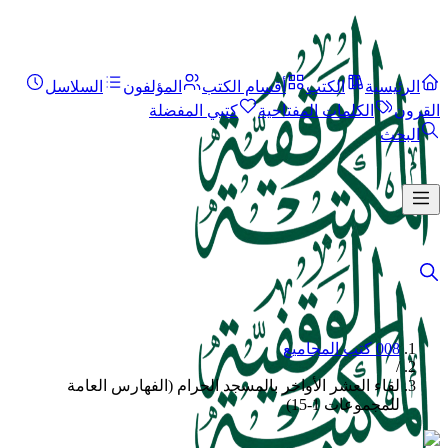
الرئيسية
الكتب
أقسام الكتب
المؤلفون
السلاسل
القرون
الكلمات المفتاحية
كتبي المفضلة
البحث
008 كتب المجاميع
/
لقاء العشر الأواخر بالمسجد الحرام (الفهارس العامة
للمجموعات 1-15)