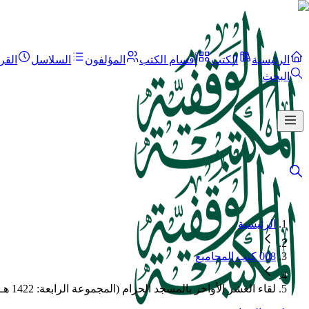
الرئيسية
الكتب
أقسام الكتب
المؤلفون
السلاسل
القر
البحث
الرئيسية
008 كتب المجاميع
لقاء العشر الأواخر بالمسجد الحرام (المجموعة الرابعة: 1422 هـ = 033-046)