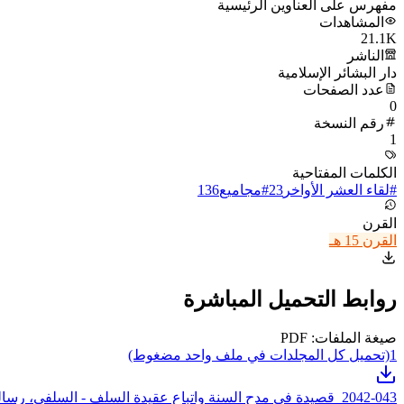
مفهرس على العناوين الرئيسية
المشاهدات
21.1K
الناشر
دار البشائر الإسلامية
عدد الصفحات
0
رقم النسخة
1
الكلمات المفتاحية
#
لقاء العشر الأواخر
23
#
مجاميع
136
القرن
القرن 15 هـ
روابط التحميل المباشرة
صيغة الملفات: PDF
1
(تحميل كل المجلدات في ملف واحد مضغوط)
042-043_قصيدة في مدح السنة واتباع عقيدة السلف - السلفي، رسالة في بر الوالدين - السبكي
2