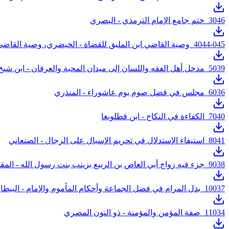
046_ختم جامع الإمام الترمذي - البصري
3
044-045_وصية القاضي ابن المليق للقضاة - الخيضري، وصية القاضي ابن المليق للقضاة
4
039_مدخل أهل الفقه واللسان إلى ميدان المحبة والعرفان - ابن شيخ الحزامين
5
036_مجلس في فضل صوم يوم عاشوراء - المنذري
6
040_الكفاءة في النكاح - ابن قطلوبغا
7
041_استيفاء الإستدلال في تحريم الإسبال على الرجال - الصنعاني
8
038_جزء فيه زواج أبي العاص بن الربيع بزينب بنت رسول الله - المقدسي
9
037_بذل المرام في فضل الجماعة وأحكام المأموم والإمام - البيطار
10
034_صفة المؤمن والمؤمنة - ذو النون المصري
11