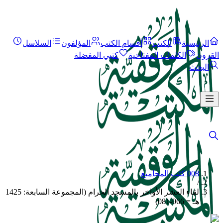
الرئيسية
الكتب
أقسام الكتب
المؤلفون
السلاسل
القرون
الكلمات المفتاحية
كتبي المفضلة
البحث
008 كتب المجاميع
/
لقاء العشر الأواخر بالمسجد الحرام (المجموعة السابعة: 1425
هـ = 066-081)