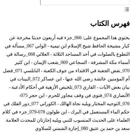
فهرس الكتاب
يحتوي هذا المجموع على: 066_جزء فيه أربعون حديثا مخرجة عن
كبار مشيخة الحافظ شيخ الإسلام ابن تيمية - الواني 067_مسألة في
التطوع بالصلوات في أحد المساجد الثلاثة - العلائي 068_رسالة في
أسماء مكة المشرفة - السجاعي 069_شعب الإيمان - ابن كثير
070_نفض الجعبة في الاقتداء من جوف الكعبة - النابلسي 071_فضل
أم المؤمنين عائشة رضي الله عنها - ابن عساكر 072_البينات في
بيان بعض الآيات - القاري 073_تلخيص الأزهية في أحكام الأدعية -
الأنصاري 074_فتوى في وقف مجاور للحرم - ابن حجر 075-
076_التوجيه المختار ويليه نجاة الهالك - الكوراني 077_دور الفلك في
حكم الماء المستعمل في البرك - ابن طولون 078-079_جزء في كلام
العلماء على الحديث المنسوب للنبي ويليه إجازتان للمحدث العلامة
سعد بن حمد بن عتيق 080_إجازة الشمني للسلاوي