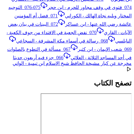
074_فتوى في وقف مجاور للحرم - ابن حجر
075-076_التوجيه
المختار ويليه نجاة الهالك - الكوراني
071_فضل أم المؤمنين
عائشة رضي الله عنها - ابن عساكر
072_البينات في بيان بعض
الآيات - القاري
070_نفض الجعبة في الاقتداء من جوف الكعبة -
النابلسي
068_رسالة في أسماء مكة المشرفة - السجاعي
069_شعب الإيمان - ابن كثير
067_مسألة في التطوع بالصلوات
في أحد المساجد الثلاثة - العلائي
066_جزء فيه أربعون حديثا
مخرجة عن كبار مشيخة الحافظ شيخ الإسلام ابن تيمية - الواني
تصفح الكتاب