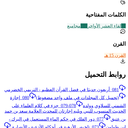
الكلمات المفتاحية
23
لقاء العشر الأواخر
136
مجاميع
القرن
القرن 15 هـ
روابط التحميل
081_أربعون حديثا في فضل القرآن العظيم - التريمي الخضرمي
(تحميل كل المجلدات في ملف واحد مضغوط)
080_إجازة
الشمني للسلاوي وولده
078-079_جزء في كلام العلماء على
الحديث المنسوب للنبي ويليه إجازتان للمحدث العلامة سعد بن حمد
بن عتيق
077_دور الفلك في حكم الماء المستعمل في البرك -
ابن طولون
073_تلخيص الأزهية في أحكام الأدعية - الأنصاري