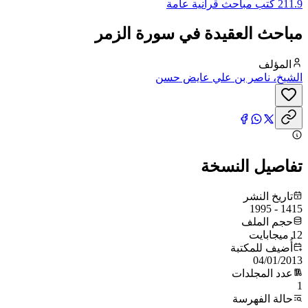
211.9 كتب مباحث قرآنية عامة
مباحث العقيدة في سورة الزمر
المؤلف
الشيخ، ناصر بن علي عايض حسن
تفاصيل النسخة
تاريخ النشر
1415 - 1995
حجم الملف
12 ميجابايت
أُضيف للمكتبة
04/01/2013
عدد المجلدات
1
حالة الفهرسة