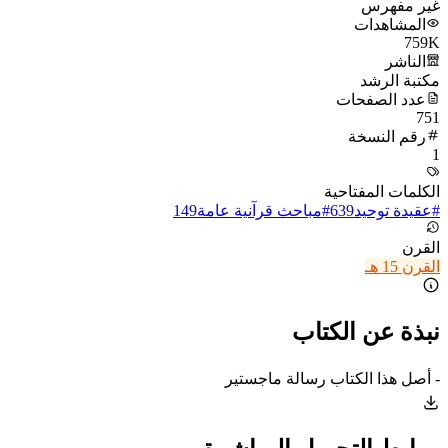
غير مفهرس
المشاهدات
759K
الناشر
مكتبة الرشد
عدد الصفحات
751
رقم النسخة
1
الكلمات المفتاحية
#
عقيدة توحيد
639
#
مباحث قرآنية عامة
149
القرن
القرن 15 هـ
نبذة عن الكتاب
- أصل هذا الكتاب رسالة ماجستير