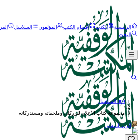
الرئيسية
الكتب
أقسام الكتب
المؤلفون
السلاسل
القر
البحث
009 السلاسل
/
مجموعة كتاب الأعلام للزركلي وملحقاته ومستدركاته
الرق المنشور