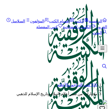
الرئيسية
الكتب
أقسام الكتب
المؤلفون
السلاسل
القرون
الكلمات المفتاحية
كتبي المفضلة
البحث
920 كتب التراجم والأعلام
/
مختارات من سير أعلام النبلاء وتاريخ الإسلام للذهبي