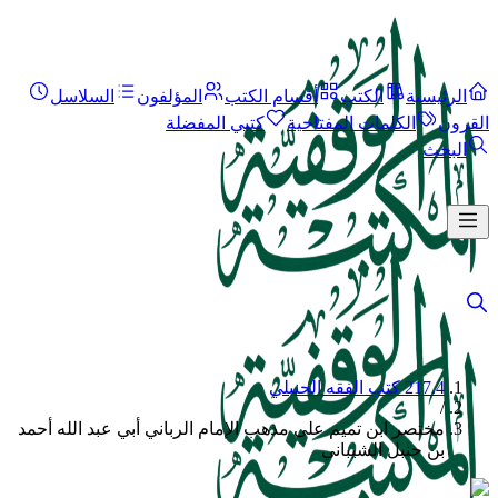
الرئيسية
الكتب
أقسام الكتب
المؤلفون
السلاسل
القرون
الكلمات المفتاحية
كتبي المفضلة
البحث
217.4 كتب الفقه الحنبلي
/
مختصر ابن تميم على مذهب الإمام الرباني أبي عبد الله أحمد
بن حنبل الشيباني