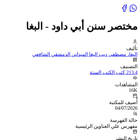
مختصر سنن أبي داود - البغا
تأليف
البغا، مصطفى ديب البغا الميداني الدمشقي الشافعي
التصنيف
213.4 كتب الكتب الستة
المشاهدات
16K
أُضيف للمكتبة
04/07/2026
حالة الفهرسة
مفهرس علي العناوين الرئيسية
تاريخ النشر