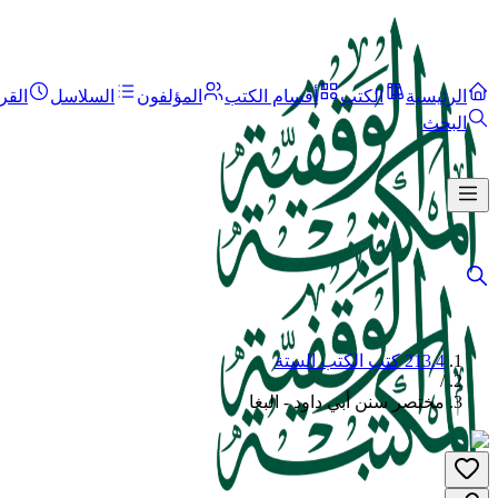
الرئيسية
الكتب
أقسام الكتب
المؤلفون
السلاسل
القر
البحث
213.4 كتب الكتب الستة
/
مختصر سنن أبي داود - البغا