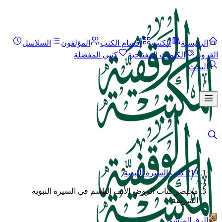
الرئيسية
الكتب
أقسام الكتب
المؤلفون
السلاسل
القرون
الكلمات المفتاحية
كتبي المفضلة
البحث
219 كتب السيرة النبوية
/
مختصر كتاب الروض الأنف الباسم في السيرة النبوية
الشريفة
الرق المنشور