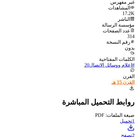
غير مفهرس
المشاهدات
17.2K
الناشر
مؤسسة الرسالة
عدد الصفحات
314
رقم النسخة
بدون
الكلمات المفتاحية
#
إعلام ووسائل الاتصال
20
القرن
القرن 15 هـ
روابط التحميل المباشرة
صيغة الملفات: PDF
1
تحميل
2
تصفح