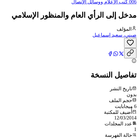
006 كتب الإعلام ووسائل الإتصال
مدخل إلى الرأي العام والمنظور الإسلامي
المؤلف
صيني، سعيد إسماعيل
تفاصيل النسخة
تاريخ النشر
بدون
حجم الملف
6 ميجابايت
أُضيف للمكتبة
12/03/2014
عدد المجلدات
1
حالة الفهرسة