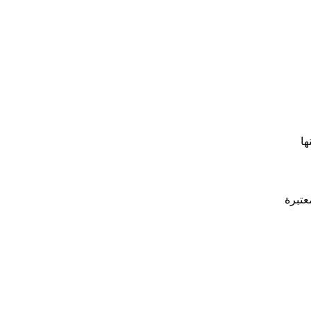
ها
عتبرة