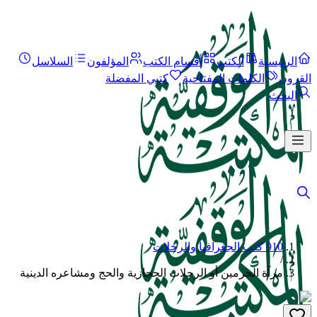
الرئيسية
الكتب
أقسام الكتب
المؤلفون
السلاسل
القرون
الكلمات المفتاحية
كتبي المفضلة
البحث
910 كتب الجغرافيا والرحلات
/
مرآة الحرمين أو الرحلات الحجازية والحج ومشاعره الدينية