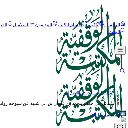
الرئيسية
الكتب
أقسام الكتب
المؤلفون
السلاسل
القر
البحث
213.3 كتب الجرح والتعديل
/
مسائل أبي جعفر محمد بن عثمان بن أبي شيبة عن شيوخه رواية
المكتبة الشاملة