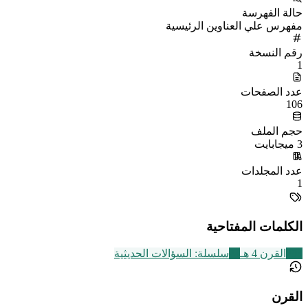
حالة الفهرسة
مفهرس علي العناوين الرئيسية
رقم النسخة
1
عدد الصفحات
106
حجم الملف
3 ميجابايت
عدد المجلدات
1
الكلمات المفتاحية
293
القرن 4 هـ
24
سلسلة: السؤالات الحديثية
القرن