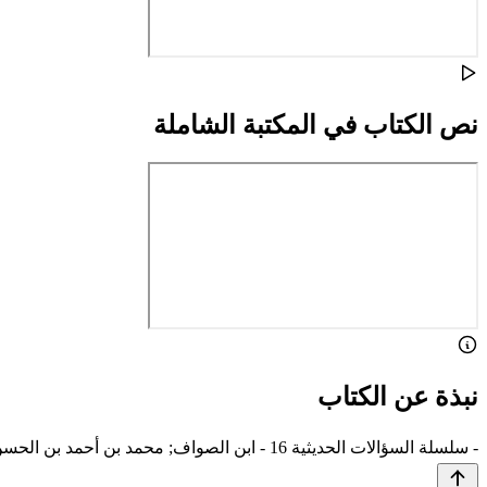
نص الكتاب في المكتبة الشاملة
نبذة عن الكتاب
- سلسلة السؤالات الحديثية 16 - ابن الصواف; محمد بن أحمد بن الحسن بن إسحاق; أبو علي ابن الصواف - ابن أبي شيبة؛ محمد بن عثمان بن محمد بن أبي شيبة العبسي، من عبس غطفان، أبو جعفر الكوفي