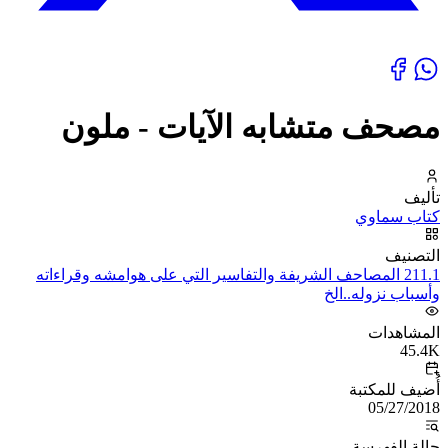
مصحف متشابه الآيات - ملون
تأليف
كتاب سماوي
التصنيف
211.1 المصاحف الشريفة والتفاسير التي على هوامشه وقراءاته
وأسباب نزوله..الخ
المشاهدات
45.4K
أُضيف للمكتبة
05/27/2018
حالة الفهرسة