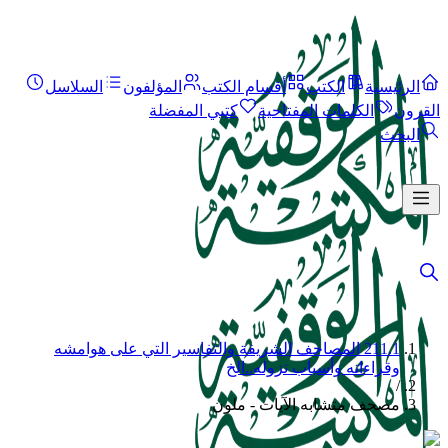
الرئيسية
الكتب
أقسام الكتب
المؤلفون
السلاسل
القرون
الكلمات المفتاحية
كتبي المفضلة
البحث
211.1 المصاحف الشريفة والتفاسير التي على هوامشه
وقراءاته وأسباب نزوله..الخ
/
مصحف متشابه الآيات - ملون