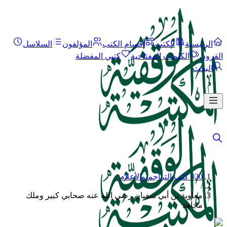
الرئيسية
الكتب
أقسام الكتب
المؤلفون
السلاسل
القرون
الكلمات المفتاحية
كتبي المفضلة
البحث
920 كتب التراجم والأعلام
/
معاوية بن أبي سفيان رضي الله عنه صحابي كبير وملك
مجاهد