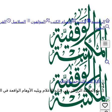
الرئيسية
الكتب
أقسام الكتب
المؤلفون
السلاسل
القر
البحث
920 كتب التراجم والأعلام
/
مع العلامة الزركلى في كتابه الأعلام ويليه الأوهام الواقعة في ا