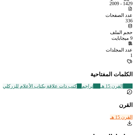
1429 - 2009
عدد الصفحات
336
حجم الملف
9 ميجابايت
عدد المجلدات
1
الكلمات المفتاحية
2463
القرن 15 هـ
773
تراجم
15
كتب ذات علاقة بكتاب الأعلام للزركلي
القرن
القرن 15 هـ