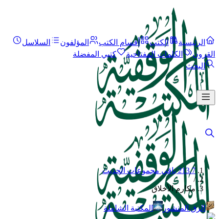
الرئيسية
الكتب
أقسام الكتب
المؤلفون
السلاسل
القرون
الكلمات المفتاحية
كتبي المفضلة
البحث
213.7 باقي مجموعات الحديث
/
مكارم الأخلاق
الرق المنشور
المكتبة الشاملة