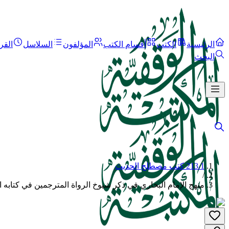
الرئيسية
الكتب
أقسام الكتب
المؤلفون
السلاسل
القر
البحث
213.1 كتب مصطلح الحديث
/
منهج الإمام البخاري في ذكر شيوخ الرواة المترجمين في كتابه الت