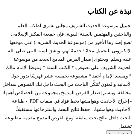
نبذة عن الكتاب
تحميل موسوعة الحديث الشريف مجانى بشرى لطلاب العلم
والباحثين والمهتمين بالسنة النبوية، فإن جمعية المكنز الإسلامى
تضع إصدارها الأخير من (موسوعة الحديث الشريف) على موقعها
الإلكترونى للتحميل مجانًا؛ خدمةً لهم، ونشرًا لسنة النبى صلى الله
عليه وسلم. ويحتوى إصدار القرص المدمج الجديد من موسوعة
الحديث الشريف على نصوص: * الكتب الستة * وموطإ الإمام مالك
* ومسند الإمام أحمد * مشفوعة بخمسة عشر فهرسًا تدور حول
الأسانيد والمتون تُمَكِّن الباحث من البحث داخل تلك النصوص بمداخل
مختلفة. ويتسم إصدار القرص المدمج بمجموعة من الخصائص أهمها:
- إخراج الأحاديث وهوامشها بخط فؤاد في ملفات PDF. - طباعة
الأحاديث وهوامشها. - حفظ نتائج البحث واسترجاعها مستقبلاً. -
البحث داخل نتائج بحث سابقة. ومع القرص المدمج مقدمة مطبوعة
تشتمل
عرض المزيد