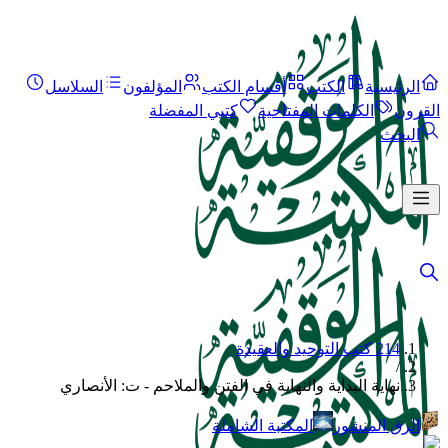
الرئيسية
الكتب
أقسام الكتب
المؤلفون
السلاسل
القرون
الكلمات المفتاحية
كتبي المفضلة
البحث
214 كتب التوحيد والعقيدة
/
نهاية البداية والنهاية في الفتن والملاحم - ت: الأنصاري
الرق المنشور
المكتبة الشاملة