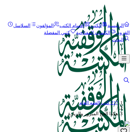
الرئيسية
الكتب
أقسام الكتب
المؤلفون
السلاسل
القرون
الكلمات المفتاحية
كتبي المفضلة
البحث
217 كتب الفقه العام
/
هكذا الحج المبرور والزيارة