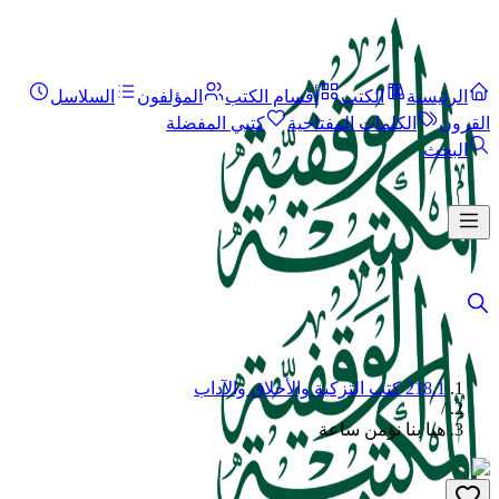
الرئيسية
الكتب
أقسام الكتب
المؤلفون
السلاسل
القرون
الكلمات المفتاحية
كتبي المفضلة
البحث
218.1 كتب التزكية والأخلاق والآداب
/
هيا بنا نؤمن ساعة