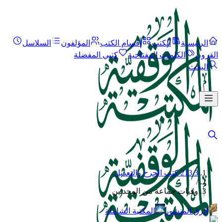
الرئيسية
الكتب
أقسام الكتب
المؤلفون
السلاسل
القرون
الكلمات المفتاحية
كتبي المفضلة
البحث
213.3 كتب الجرح والتعديل
/
وفيات جماعة من المحدثين
الرق المنشور
المكتبة الشاملة