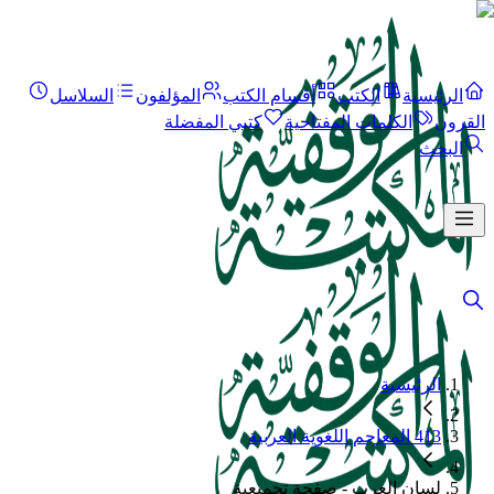
الرئيسية
الكتب
أقسام الكتب
المؤلفون
السلاسل
القرون
الكلمات المفتاحية
كتبي المفضلة
البحث
الرئيسية
413 المعاجم اللغوية العربية
لسان العرب - صفحة تجميعية