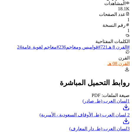
المشاهدات
18.1K
عدد الصفحات
1
رقم النسخة
1
الكلمات المفتاحية
#
القرن 8 هـ
721
#
قواميس ومعاجم
236
#
معاجم لغوية عامة
24
القرن
القرن 08 هـ
روابط التحميل المباشرة
صيغة الملفات: PDF
1
لسان العرب (ط. صادر)
2
لسان العرب (ط. الأوقاف السعودية - الأميرية)
3
لسان العرب (ط. دار المعارف)