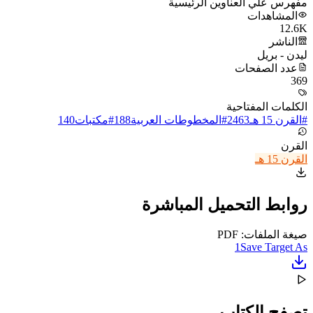
مفهرس علي العناوين الرئيسية
المشاهدات
12.6K
الناشر
ليدن - بريل
عدد الصفحات
369
الكلمات المفتاحية
#
القرن 15 هـ
2463
#
المخطوطات العربية
188
#
مكتبات
140
القرن
القرن 15 هـ
روابط التحميل المباشرة
صيغة الملفات: PDF
1
Save Target As
تصفح الكتاب