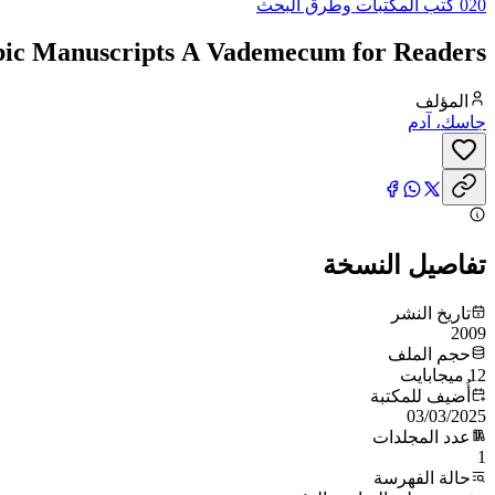
020 كتب المكتبات وطرق البحث
ic Manuscripts A Vademecum for Readers
المؤلف
جاسك، آدم
تفاصيل النسخة
تاريخ النشر
2009
حجم الملف
12 ميجابايت
أُضيف للمكتبة
03/03/2025
عدد المجلدات
1
حالة الفهرسة