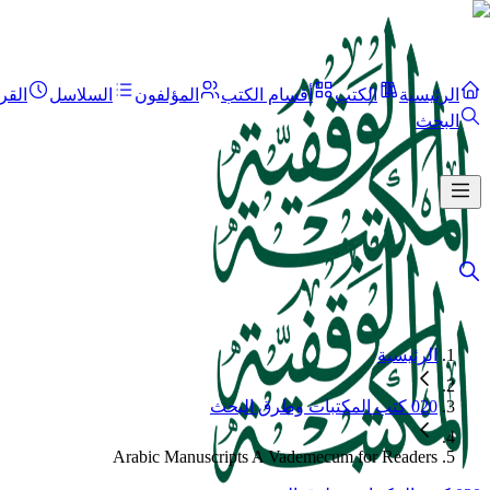
الرئيسية
الكتب
أقسام الكتب
المؤلفون
السلاسل
القر
البحث
الرئيسية
020 كتب المكتبات وطرق البحث
Arabic Manuscripts A Vademecum for Readers