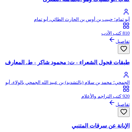
أبو تمام؛ حبيب بن أوس بن الحارث الطائي، أبو تمام
810 كتب الأدب
تفاصيل
طبقات فحول الشعراء - ت: محمود شاكر - ط. المعارف
الجمحي؛ محمد بن سلام (بالتشديد) بن عبيد الله الجمحي بالولاء، أبو
عبد الله
920 كتب التراجم والأعلام
تفاصيل
الإبانة عن سرقات المتنبي