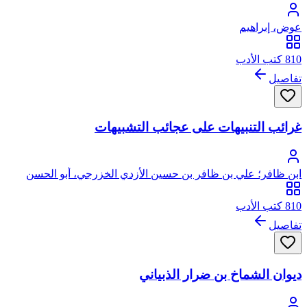
عوض، إبراهيم
810 كتب الأدب
تفاصيل
غرائب التنبيهات على عجائب التشبيهات
ابن ظافر؛ علي بن ظافر بن حسين الأزدي الخزرجي، أبو الحسن
جمال الدين
810 كتب الأدب
تفاصيل
ديوان الشماخ بن ضرار الذبياني