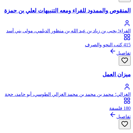
المنقوص والممدود للفراء ومعه التنبيهات لعلي بن حمزة
الفراء؛ يحيى بن زياد بن عبد الله بن منظور الديلمي، مولى بني أسد
(أو بني منقر) أبو زكرياء، المعروف بالفراء
415 كتب النحو والصرف
تفاصيل
ميزان العمل
الغزالي؛ محمد بن محمد بن محمد الغزالي الطوسي، أبو حامد، حجة
الإسلام
180 فلسفة
تفاصيل