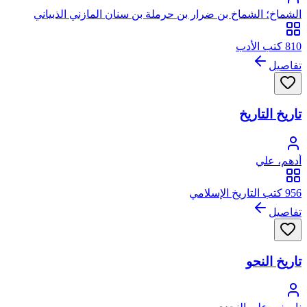
الشماخ؛ الشماخ بن ضرار بن حرملة بن سنان المازني الذبياني
الغطفاني
810 كتب الأدب
تفاصيل
تاريخ التاريخ
أدهم، علي
956 كتب التاريخ الإسلامي
تفاصيل
تاريخ النحو