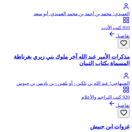
العميدي؛ محمد بن أحمد بن محمد العميدي، أبو سعد
810 كتب الأدب
تفاصيل
مذكرات الأمير عبد الله آخر ملوك بني زيري بغرناطة
المسماة بكتاب التبيان
الصنهاجي؛ عبد الله بن بلكين - أو بلقين - بن باديس بن حبوس
الصنهاجي
920 كتب التراجم والأعلام
تفاصيل
غزوات ابن حبيش