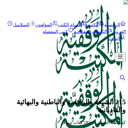
الرئيسية
الكتب
أقسام الكتب
المؤلفون
السلاسل
القرون
الكلمات المفتاحية
كتبي المفضلة
البحث
215 الشيعة والرافضة والباطنية والبهائية
والقاديانية
كتب هذا القسم — 182 كتاب متوفر