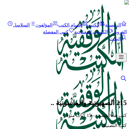
الرئيسية
الكتب
أقسام الكتب
المؤلفون
السلاسل
القرون
الكلمات المفتاحية
كتبي المفضلة
البحث
215 الصهيونية والماسونية ..
كتب هذا القسم — 15 كتاب متوفر
كتب التصنيف