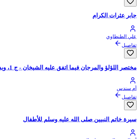
جابر عثرات الكرام
علي الطنطاوي
تفاصيل
مختصر اللؤلؤ والمرجان فيما اتفق عليه الشيخان - ج 1، وبذيله: متن تحفة الأطفال، متن المنظومة البيقونية، متن القواعد الفقهية
أم سندس
تفاصيل
سيرة خاتم النبيين صلى الله عليه وسلم للأطفال