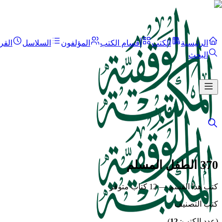
الرئيسية
الكتب
أقسام الكتب
المؤلفون
السلاسل
القر
البحث
370 الطفل المسلم
كتب هذا القسم — 12 كتاب متوفر
كتب التصنيف
(عدد الكتب:
12
)