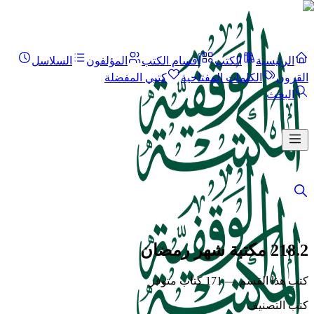
الرئيسية
الكتب
أقسام الكتب
المؤلفون
السلاسل
القرون
الكلمات المفتاحية
كتبي المفضلة
البحث
218.2 مكتبة شهر رمضان
كتب هذا القسم — 171 كتاب متوفر
كتب التصنيف