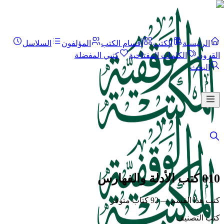
الرئيسية
الكتب
أقسام الكتب
المؤلفون
السلاسل
القرون
الكلمات المفتاحية
كتبي المفضلة
البحث
010 كتب الأدلة والفهارس
كتب هذا القسم — 92 كتاب متوفر
كتب التصنيف