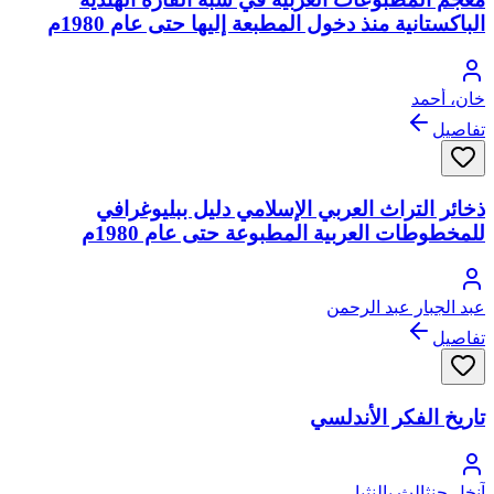
الباكستانية منذ دخول المطبعة إليها حتى عام 1980م
خان، أحمد
تفاصيل
ذخائر التراث العربي الإسلامي دليل ببليوغرافي
للمخطوطات العربية المطبوعة حتى عام 1980م
عبد الجبار عبد الرحمن
تفاصيل
تاريخ الفكر الأندلسي
آنخل جنثالث بالنثيا